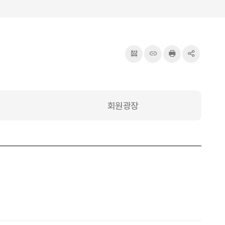
QRcode
주소복사
프린터
공유
회원광장