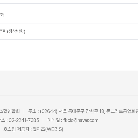
강화
주력(정책방향)
동조합연합회
주소 : (02644) 서울 동대문구 장한로 18, 콘크리트공업회
스 : 02-2241-7385
이메일 : fkcic@naver.com
호스팅 제공자 :
웹이즈(WEBIS)