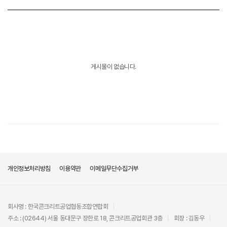
유휴설비 정보 목록
정보
게시물이 없습니다.
개인정보처리방침
이용약관
이메일무단수집거부
회사명 : 한국콘크리트공업협동조합연합회
주소 : (02644) 서울 동대문구 장한로 18, 콘크리트공업회관 3층
회장 : 김동우