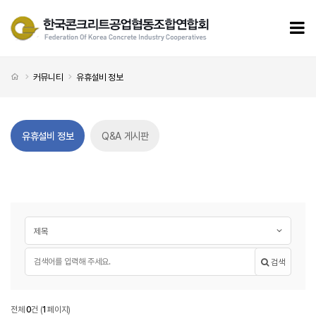
유휴설비 정보 페이지
모
처음으로
커뮤니티
유휴설비 정보
유휴설비 정보
Q&A 게시판
게시글 검색
검색대상
필수
검색어
검색
유휴설비
전체
0
건
(
1
페이지)