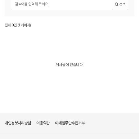
필수
검색어
검색
콘크리트맨홀블록
전체
0
건
(
1
페이지)
콘크리트맨홀블록(하수도용콘크리트맨홀블록) 목록
(하수도용콘크리트맨홀블록)
게시물이 없습니다.
개인정보처리방침
이용약관
이메일무단수집거부