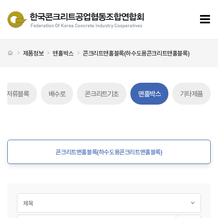
콘크리트맨홀블록(하수도용콘크리트맨홀블록) 페이지
모
처음으로
제품정보
맨홀박스
콘크리트맨홀블록(하수도용콘크리트맨홀블록)
리트저류블록
배수로
콘크리트기초
맨홀박스
기타제품
콘크리트맨홀블록(하수도용콘크리트맨홀블록) 탭메뉴
콘크리트맨홀블록(하수도용콘크리트맨홀블록)
게시글 검색
검색대상