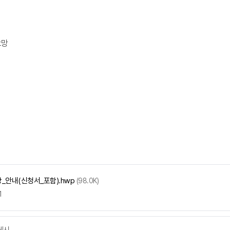
요망
상_안내(신청서_포함).hwp
(98.0K)
1