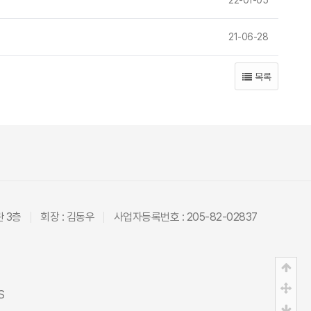
21-06-28
목록
관 3층
회장 : 김동우
사업자등록번호 : 205-82-02837
상단
중간
S
하단