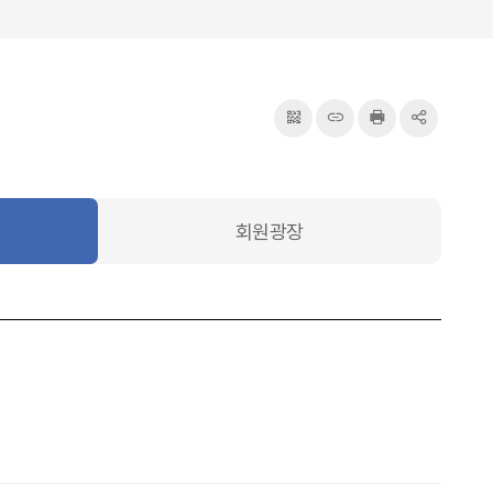
QRcode
주소복사
프린터
공유
회원광장