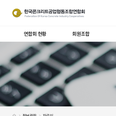
『2021년 협동조합 대상』 포상신청 안내 > 자료실
사이트 내 전
상단메뉴
연합회 현황
회원조합
처음으로
정보광장
자료실