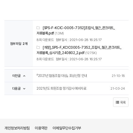
[SPS-F-KCIC-0005-7352]조립식_철근_콘크리트_
저류블록.pdf
(1.3M)
8회 다운로드
첨부일시 : 2021-06-28 16:25:17
첨부파일
2개
[개정]_SPS-F_KCIC0005-7352_조립식_철근_콘크리트_
저류블록_심사기준_240802_2.pdf
(127.5K)
8회 다운로드
첨부일시 : 2021-06-28 16:25:17
이전글
『2021년 협동조합 대상』 포상신청 안내
21-10-18
다음글
2021년도 회원조합 정기감사 예비자료
21-03-24
목록
개인정보처리방침
이용약관
이메일무단수집거부