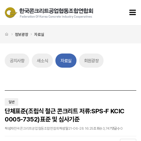
단체표준(조립식 철근 콘크리트 저류:SPS-F KCIC 0005-7352)표준 및 심사기준 > 자료실
모
처음으로
정보광장
자료실
공지사항
새소식
자료실
회원광장
일반
단체표준(조립식 철근 콘크리트 저류:SPS-F KCIC
0005-7352)표준 및 심사기준
작성자
한국콘크리트공업협동조합연합회
작성일
21-06-28 16:25
조회수
3,747
댓글수
0