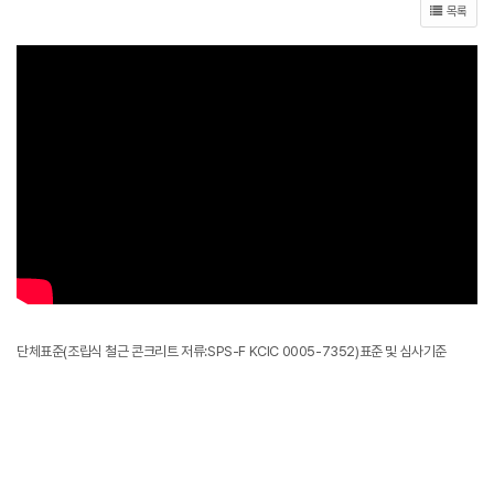
목록
단체표준(조립식 철근 콘크리트 저류:SPS-F KCIC 0005-7352)표준 및 심사기준