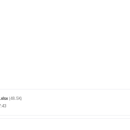
xlsx
(48.5K)
7:43