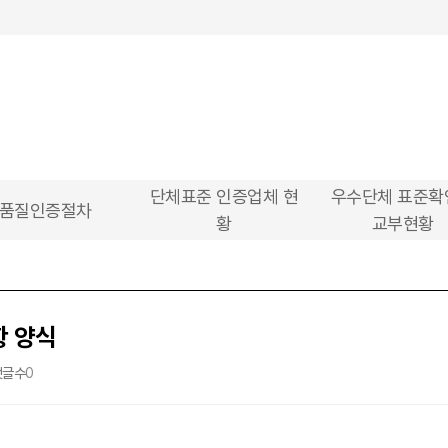
단체표준 인증업체 현
우수단체 표준확
품질인증절차
황
교부현황
항 양식
댓글수
0