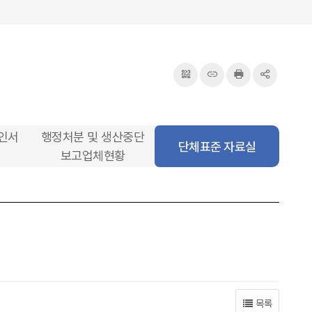
QRcode
주소복사
프린터
공유
인서
행정처분 및 생산중단
단체표준 자료실
보고업체현황
목록