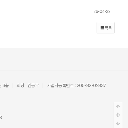
26-04-22
목록
관 3층
회장 : 김동우
사업자등록번호 : 205-82-02837
상단
중간
S
하단