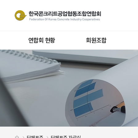
공평성 선언문 > 단체표준 자료실
사이트 내 전
상단메뉴
연합회 현황
회원조합
처음으로
단체표준
단체표준 자료실