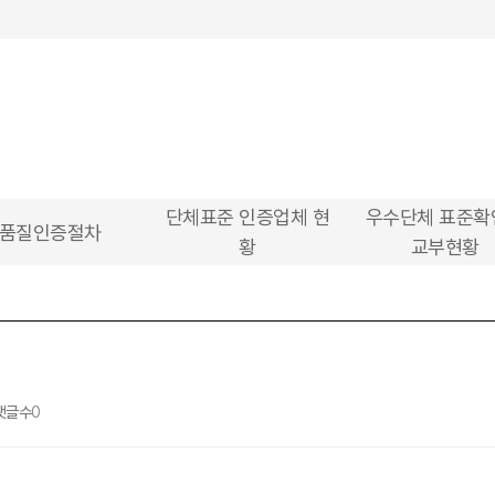
단체표준 인증업체 현
우수단체 표준확
품질인증절차
황
교부현황
댓글수
0