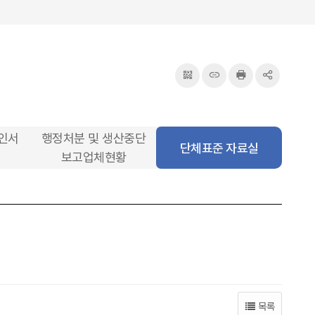
QRcode
주소복사
프린터
공유
인서
행정처분 및 생산중단
단체표준 자료실
보고업체현황
목록